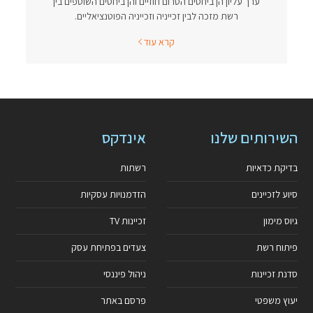
ערך עליון הן ביחסים הטרום חוזיים והן ביחסים השוטפים בין
רשת מזכה לבין זכייניה וזכייניה הפוטנציאליים.
קרא עוד
השירותים שלנו
אינדקס
בדיקת כדאיות
רשתות
סיוע לזכיינים
הזדמנויות עסקיות
גיוס מימון
זכיינות TV
פיתוח רשת
צעדים בפתיחת עסק
סדנת זכיינות
ניהול פיננסי
יעוץ משפטי
פרסם באתר