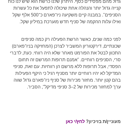
גדול מהם מפסידים כסף. היתרון שלנו כרשת הוא שיש לנו כוח
קנייה גדול יותר והנהלה אחת שיכולה לתפעל את כל עשרות
הסניפים". במבנה קיים משקיעה ניו־פארם כ־500 אלף שקל
ואילו עלות ההקמה של סניף חדש מוערכת במיליון שקל.
לפני כמה שנים, כאשר הרשת הפעילה רק כמה סניפים
שכונתיים, דירקטוריון המשביר לצרכן (המחזיקה בניו־פארם)
התכוון לבטל את הפורמט מאחר שלא היה רווחי. כעת, לדברי
סרי, הסניפים רווחיים. "אמנם תרופות המרשם זה תחום
הפסדי, אבל תרופות ללא מרשם הן רווחיות. עם זאת, סניפי
המדיקל לא יהיו רווחיים יותר מסניף רגיל כי היקף הפעילות
בהם קטן יותר. מחזור מכירות של סניף ניו־פארם גדול שווה
ערך למחזור מכירות של 2–3 סניפי מדיקל", הסביר.
מעוניין/ת בזיכיון?
לחץ/י כאן