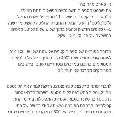
ניו־פארם מרחיבה
את פורמט הסניפים השכונתיים הפועלים תחת המותג
ניו־פארם מדיקל. כיום פועלים 11 סניפי ניו־פארם מדיקל,
ול"כלכליסט" נודע כי הנהלת החברה החליטה להשיק מדי שנה
5–6 סניפים חדשים ולהגיע בתוך שלוש שנים לכ־30 סניפים
בהשקעה של 15–20 מיליון שקל.
מדובר בפורמט של סניפים קטנים על שטח של 80–100 מ"ר,
לעומת גודל ממוצע של כ־400 מ"ר בסניף רגיל של ניו־פארם,
הממוקמים ברובם במרכזים מסחריים קטנים וביישובים
המרוחקים ממרכזי קניות גדולים.
לדברי יפתח סרי, מנכ"ל ניו־פארם, הרשת למדה את הקונספט
מחו"ל, ומקור ההשראה לקוח מסניפי רשתות הדראגסטור
הבריטית ו־
הקנדית, המפעילות בתי מרקחת
REXAL
BOOTS
קהילתיים. הרחבת הפורמט נעשית על ידי רכישה של בתי
מרקחת פרטיים. "יש בישראל 600 בתי מרקחת פרטיים שחלק