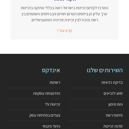
המרכז לקידום זכיינות בישראל רואה בכללי אתיקה בזכיינות
ערך עליון הן ביחסים הטרום חוזיים והן ביחסים השוטפים בין
רשת מזכה לבין זכייניה וזכייניה הפוטנציאליים.
קרא עוד
השירותים שלנו
אינדקס
בדיקת כדאיות
רשתות
סיוע לזכיינים
הזדמנויות עסקיות
גיוס מימון
זכיינות TV
פיתוח רשת
צעדים בפתיחת עסק
סדנת זכיינות
ניהול פיננסי