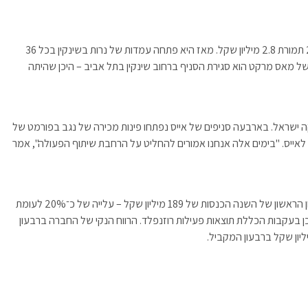
אייס רכשה את נרות בשינקין ממשפחת פישמן בינואר 2008 תמורת 2.8 מיליון שקל. מאז היא פתחה עמדות של נרות בשינקין בכל 36
 מאס מרקט הוא סגירת הסניף ברחוב שינקין בתל אביב – היכן שהיתה
ישראל. בארבעה סניפים של אייס נפתחו פינות מכירה של נגב בפורמט של
 לאייס. "בימים אלה אנחנו אמורים להחליט על הרחבת שיתוף הפעולה", אמר
אייס, שבשליטת גאון אחזקות וקבוצת זביידה, רשמה ברבעון הראשון של השנה הכנסות של 189 מיליון שקל – עלייה של כ־20% לעומת
סניפים חדשים וכן בעקבות הכללת תוצאות פעילות רוזנפלד. הרווח הנקי של החברה ברבעון