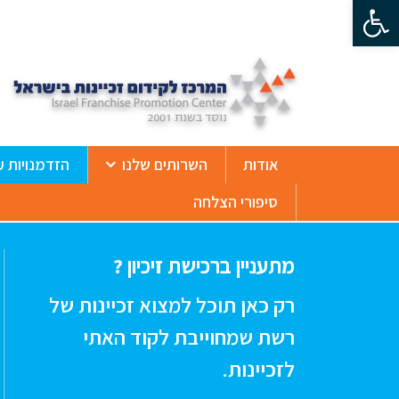
פתח סרגל נגישות
ß
אודות
השרותים שלנו
הזדמנויות ע
סיפורי הצלחה
מתעניין ברכישת זיכיון ?
רק כאן תוכל למצוא זכיינות של
רשת שמחוייבת לקוד האתי
לזכיינות.