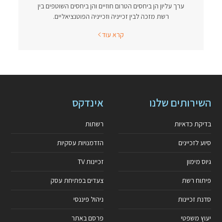
ערך עליון הן ביחסים הטרום חוזיים והן ביחסים השוטפים בין
רשת מזכה לבין זכייניה וזכייניה הפוטנציאליים.
קרא עוד
השירותים שלנו
אינדקס
בדיקת כדאיות
רשתות
סיוע לזכיינים
הזדמנויות עסקיות
גיוס מימון
זכיינות TV
פיתוח רשת
צעדים בפתיחת עסק
סדנת זכיינות
ניהול פיננסי
יעוץ משפטי
פרסם באתר