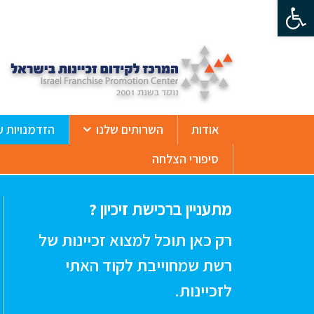
פתח סרגל נגישות
ß
אודות
השרותים שלנו
הזדמנויות ע
סיפורי הצלחה
מתעניין ברכישת זיכיון ?
רק כאן תוכל למצוא זכיינות של
רשת שמחוייבת לקוד האתי
לזכיינות.