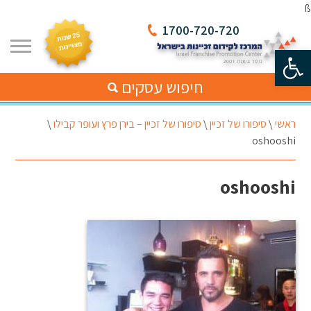
ß
1700-720-720
פתח סרגל נגישות
חיפוש עסקים
ראשי
\
סיפורו של זכיין
\
סיפורו של זכיין – בירן פרץ ועופר קבילו
\
oshooshi
oshooshi