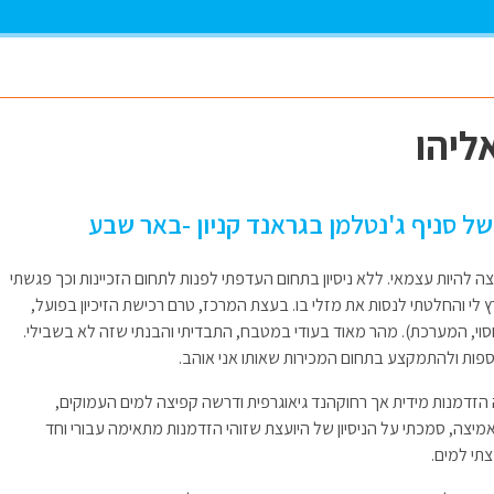
אליהו
ן של סניף ג'נטלמן בגראנד קניון -באר שבע
וצה להיות עצמאי. ללא ניסיון בתחום העדפתי לפנות לתחום הזכיינות וכך פגשתי
ץ לי והחלטתי לנסות את מזלי בו. בעצת המרכז, טרם רכישת הזיכיון בפועל,
י, המערכת). מהר מאוד בעודי במטבח, התבדיתי והבנתי שזה לא בשבילי.
וספות ולהתמקצע בתחום המכירות שאותו אני אוהב.
 הזדמנות מידית אך רחוקהנד גיאוגרפית ודרשה קפיצה למים העמוקים,
מיצה, סמכתי על הניסיון של היועצת שזוהי הזדמנות מתאימה עבורי וחד
תי למים.