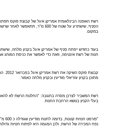
רשת
האופנה
הבינלאומית
אמריקן
איגל
של קבוצת
פוקס
תפתח במארס
הסניף, שישתרע על שטח של 600 מ"ר, תתאפשר לאחר שרשת
במקום.‏
בעוד כחודש ייפתח סניף של אמריקן איגל בקניון מלחה, שישתרע על
חנות של רשת אינטימה, וזאת
כדי לאפשר את כניסת המותג אמרי
קבוצת פוקס
השיקה
את רשת אמריקן איגל
בפברואר 2012. הרשת מונה כיום 12 חנויות בישראל ותפתח עד סוף השנה 4 חנויות נוספות
מתוכן בקניון עזריאלי מודיעין ובקניון מלחה כאמור. ‏
רשת המשביר לצרכן מסרה בתגובה: "החלטת הרשת לא להאריך
בעלי הקניון בנושא הרחבת החנות. ‏
"
פורמט חנויות קטנות, בדומה לחנות מודיעין שגודלה כ 600 מ"ר בלבד, לא מצליח לבטא
נפח המכירה של הרשת, ולכן המגמה
היא לפתוח חנויות גדולות שגודל