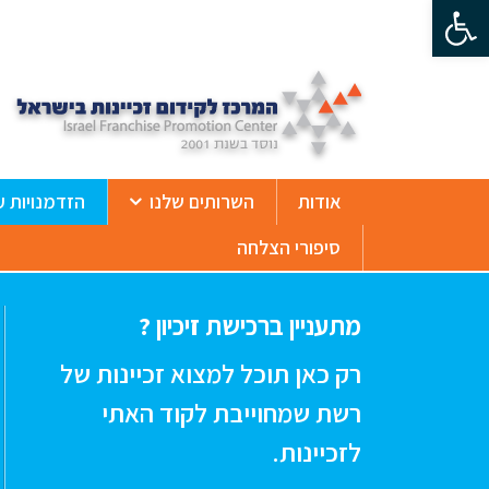
פתח סרגל נגישות
ß
אודות
השרותים שלנו
הזדמנויות ע
סיפורי הצלחה
מתעניין ברכישת זיכיון ?
רק כאן תוכל למצוא זכיינות של
רשת שמחוייבת לקוד האתי
לזכיינות.