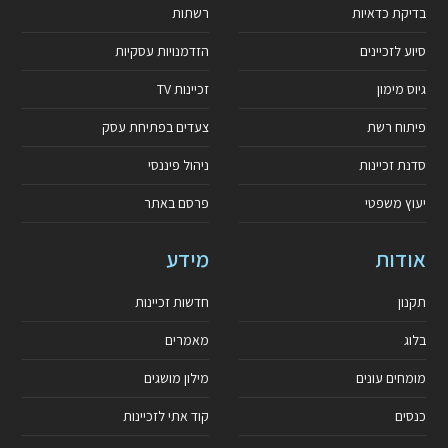
בדיקת כדאיות
רשתות
סיוע לזכיינים
הזדמנויות עסקיות
גיוס מימון
זכיינות TV
פיתוח רשת
צעדים בפתיחת עסק
סדנת זכיינות
ניהול פיננסי
יעוץ משפטי
פרסם באתר
אודות
מידע
תקנון
חדשות זכיינות
בלוג
מאמרים
מומחים עונים
מילון מושגים
כנסים
קוד אתי לזכיינות