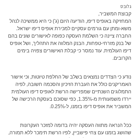
גלובס
קבוצת המשביר,
המחזיקה באופיס דיפו, הודיעה היום (ג') כי היא ממשיכה לנהל
משא-ומתן עם גורמים עסקיים למכירת אופיס דיפו ישראל.
החברה ציינה כי השלמת העסקה כפופה לאישורים שונים בהם
של בנק מזרחי-טפחות, הבנק המלווה את התהליך, ושל אופיס
דיפו העולמית. עוד נמסר כי קבלת האישורים צפויה בימים
הקרובים.
נודע כי הצדדים נמצאים בשלב של החלפת טיוטות, וכי אישור
האמריקנים כולל את העברת הזיכיון והסכמה חשובה, לפיה
התמלוגים השנתיים שמפרישה הרשת לאופיס דיפו העולמית
יירדו משמעותית מ-1.35%, כפי שסוכם בעסקת הרכישה של
המשביר את אופיס דיפו בזמנו, ל-0.25%.
ככל הנראה מתווה העסקה יהיה בדומה למזכר העקרונות
שהושג בזמנו עם צחי פישביין, לפיו הרשת תימכר ללא תמורה,