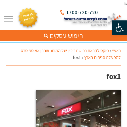
ß
1700-720-720
פתח סרגל נגישות
חיפוש עסקים
ראשי
\
פוקס לקראת רכישת זיכיון של המותג אורבן אאוטפיטרס
להפעלת סניפים בארץ
\
fox1
fox1