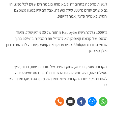
לעשות מהפכה בתחום זה וליבא מותגים במחירים שווים לכל נפש. יהיו
גם מוצרים יקרים מ־300 שקל ומעלה, אבל הם יהיו במגוון מצומצם
יחסית. לא נהיה פדני", אמר דרייפוס.
ב־2009 גלגלה רשת Happytie מחזור של 30 מיליון שקל, והיעד
הכספי של קבוצת קאופמן הוא להגדיל את המכירות ב־50% בתוך
שנתיים. חברת Unique נמנית עם קבוצת קאופמן שבבעלות האחים רונן
ואלון קאופמן.
הקבוצה עוסקת ביבוא, שיווק והפצה של מוצרי בריאות, נוחות, לייף
סטייל וריהוט, והיא מפעילה את הרשתות ד"ר גב, נטוצי ואיטלסופה.
לאחרונה אף פתחה הקבוצה שתי חנויות של מותג ספות יוקרתיות – לייזי
בוי.