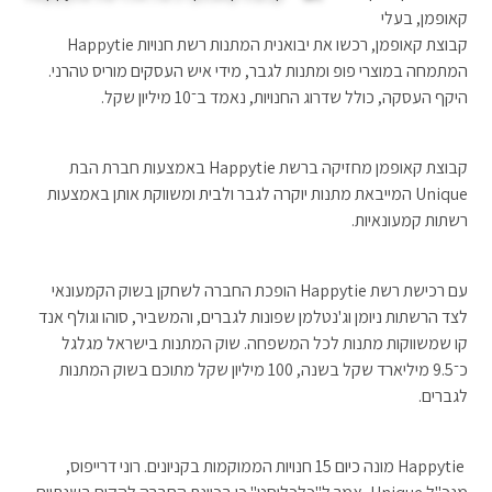
קאופמן, בעלי
קבוצת קאופמן, רכשו את יבואנית המתנות רשת חנויות Happytie
המתמחה במוצרי פופ ומתנות לגבר, מידי איש העסקים מוריס טהרני.
היקף העסקה, כולל שדרוג החנויות, נאמד ב־10 מיליון שקל.
קבוצת קאופמן מחזיקה ברשת Happytie באמצעות חברת הבת
Unique המייבאת מתנות יוקרה לגבר ולבית ומשווקת אותן באמצעות
רשתות קמעונאיות.
עם רכישת רשת Happytie הופכת החברה לשחקן בשוק הקמעונאי
לצד הרשתות ניומן וג'נטלמן שפונות לגברים, והמשביר, סוהו וגולף אנד
קו שמשווקות מתנות לכל המשפחה. שוק המתנות בישראל מגלגל
כ־9.5 מיליארד שקל בשנה, 100 מיליון שקל מתוכם בשוק המתנות
לגברים.
Happytie מונה כיום 15 חנויות הממוקמות בקניונים. רוני דרייפוס,