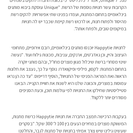
מנכ"ל Unique, אמר ל"כלכליסט" כי בכוונת החברה להקים בשנתיים
הקרובות עשר חנויות נוספות של הרשת. "Unique עוסקת ביבוא מותגים
בינלאומיים בתחום המתנות, ועמדו בפנינו שתי אפשרויות: להקים רשת
מהיסוד ולפתוח חנות, או לרכוש רשת קיימת שכבר יש לה חנויות
במיקומים טובים, ולפתח אותה".
לחנויות Happytie יוכנסו מותגים בינלאומיים, רובם אירופיים, מתחומי
העיצוב והיין, וכן גאדג'טים, ארנקים, עניבות, מכונות גילוח ועוד. "נעשה
שינוי מסחרי ברשת שיכלול מגוון מוצרים מחו"ל, ובהם מותגי יוקרה
בתחום המתנות: לקסון, פיליפי ופיקוואדרו. נוסף על כך, נעצב את חלונות
הראווה ואת המראה הפנימי של החנויות", הוסיף דרייפוס. "עד כה הן נראו
עמוסות במוצרים, והכוונה שלנו היא לשנות את חוויית הקנייה. הבאנו
סטייליסטיות שחילקו את החנויות לפי עולמות תוכן, וכעת הסניפים
מסודרים יותר ללקוח".
בעקבות הרכישה תמצב החברה את חנויות Happytie כרשת מתנות,
המשווקת מוצרים במחירים הנעים בין 100 ל־300 שקל. "בסקרים
שעשינו גילינו שיש צורך אמיתי בחנויות של מתנות לגבר, והחלטנו