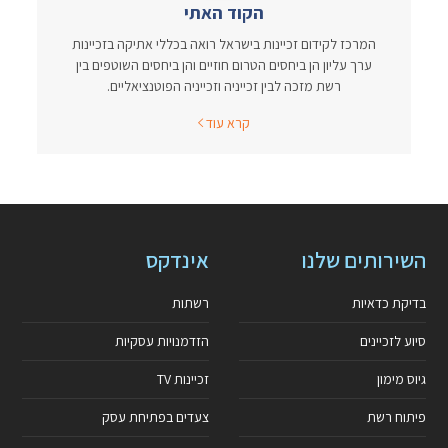
הקוד האתי
המרכז לקידום זכיינות בישראל רואה בכללי אתיקה בזכיינות
ערך עליון הן ביחסים הטרום חוזיים והן ביחסים השוטפים בין
רשת מזכה לבין זכייניה וזכייניה הפוטנציאליים.
קרא עוד
השירותים שלנו
אינדקס
בדיקת כדאיות
רשתות
סיוע לזכיינים
הזדמנויות עסקיות
גיוס מימון
זכיינות TV
פיתוח רשת
צעדים בפתיחת עסק