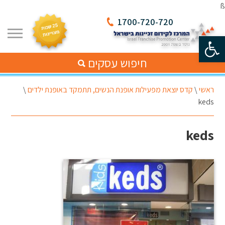
ß
1700-720-720
פתח סרגל נגישות
חיפוש עסקים
ראשי
\
קדס יוצאת מפעילות אופנת הנשים, תתמקד באופנת ילדים
\
keds
keds