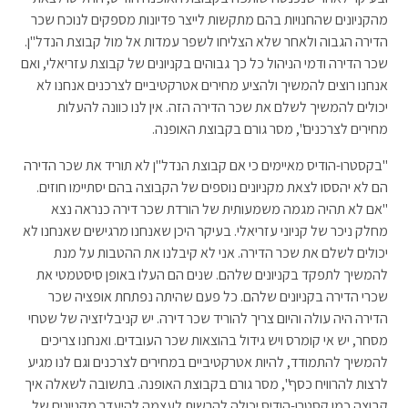
מהקניונים שהחנויות בהם מתקשות לייצר פדיונות מספקים לנוכח שכר
הדירה הגבוה ולאחר שלא הצליחו לשפר עמדות אל מול קבוצת הנדל"ן.
שכר הדירה ודמי הניהול כל כך גבוהים בקניונים של קבוצת עזריאלי, ואם
אנחנו רוצים להמשיך ולהציע מחירים אטרקטיביים לצרכנים אנחנו לא
יכולים להמשיך לשלם את שכר הדירה הזה. אין לנו כוונה להעלות
מחירים לצרכנים", מסר גורם בקבוצת האופנה.
"בקסטרו-הודיס מאיימים כי אם קבוצת הנדל"ן לא תוריד את שכר הדירה
הם לא יהססו לצאת מקניונים נוספים של הקבוצה בהם יסתיימו חוזים.
"אם לא תהיה מגמה משמעותית של הורדת שכר דירה כנראה נצא
מחלק ניכר של קניוני עזריאלי. בעיקר היכן שאנחנו מרגישים שאנחנו לא
יכולים לשלם את שכר הדירה. אני לא קיבלנו את ההטבות על מנת
להמשיך לתפקד בקניונים שלהם. שנים הם העלו באופן סיסטמטי את
שכרי הדירה בקניונים שלהם. כל פעם שהיתה נפתחת אופציה שכר
הדירה היה עולה והיום צריך להוריד שכר דירה. יש קניבליזציה של שטחי
מסחר, יש אי קומרס ויש גידול בהוצאות שכר העובדים. ואנחנו צריכים
להמשיך להתמודד, להיות אטרקטיביים במחירים לצרכנים וגם לנו מגיע
לרצות להרוויח כסף", מסר גורם בקבוצת האופנה. בתשובה לשאלה איך
קבוצה כמו קסטרו-הודיס יכולה להרשות לעצמה להיעדר מקניונים של