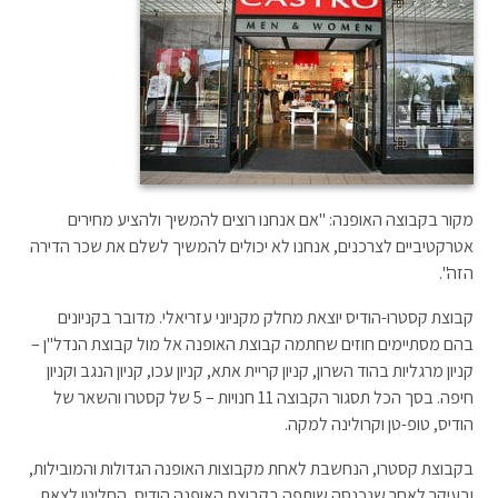
מקור בקבוצה האופנה: "אם אנחנו רוצים להמשיך ולהציע מחירים
אטרקטיביים לצרכנים, אנחנו לא יכולים להמשיך לשלם את שכר הדירה
הזה".
קבוצת קסטרו-הודיס יוצאת מחלק מקניוני עזריאלי. מדובר בקניונים
בהם מסתיימים חוזים שחתמה קבוצת האופנה אל מול קבוצת הנדל"ן –
קניון מרגליות בהוד השרון, קניון קריית אתא, קניון עכו, קניון הנגב וקניון
חיפה. בסך הכל תסגור הקבוצה 11 חנויות – 5 של קסטרו והשאר של
הודיס, טופ-טן וקרולינה למקה.
בקבוצת קסטרו, הנחשבת לאחת מקבוצות האופנה הגדולות והמובילות,
ובעיקר לאחר שנכנסה שותפה בקבוצת האופנה הודיס, החליטו לצאת