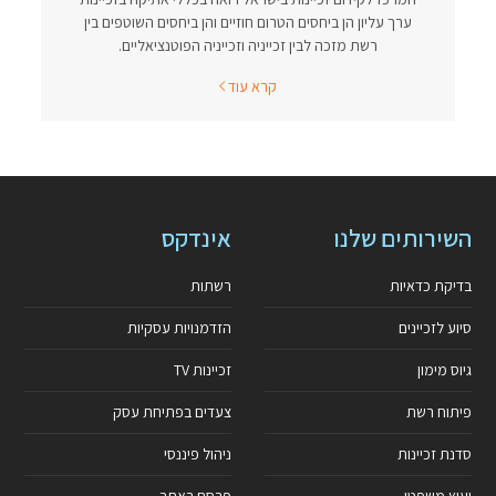
ערך עליון הן ביחסים הטרום חוזיים והן ביחסים השוטפים בין
רשת מזכה לבין זכייניה וזכייניה הפוטנציאליים.
קרא עוד
השירותים שלנו
אינדקס
בדיקת כדאיות
רשתות
סיוע לזכיינים
הזדמנויות עסקיות
גיוס מימון
זכיינות TV
פיתוח רשת
צעדים בפתיחת עסק
סדנת זכיינות
ניהול פיננסי
יעוץ משפטי
פרסם באתר