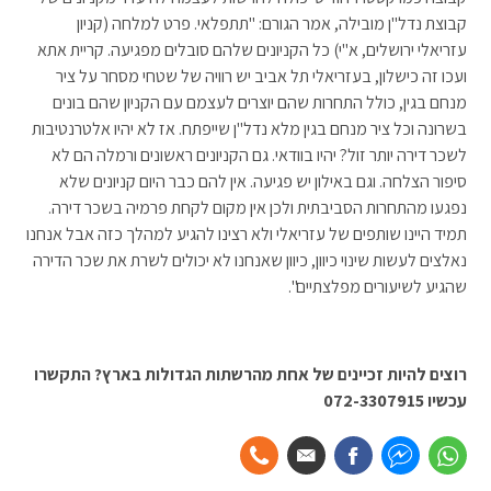
קבוצת נדל"ן מובילה, אמר הגורם: "תתפלאי. פרט למלחה (קניון
עזריאלי ירושלים, א"י) כל הקניונים שלהם סובלים מפגיעה. קריית אתא
ועכו זה כישלון, בעזריאלי תל אביב יש רוויה של שטחי מסחר על ציר
מנחם בגין, כולל התחרות שהם יוצרים לעצמם עם הקניון שהם בונים
בשרונה וכל ציר מנחם בגין מלא נדל"ן שייפתח. אז לא יהיו אלטרנטיבות
לשכר דירה יותר זול? יהיו בוודאי. גם הקניונים ראשונים ורמלה הם לא
סיפור הצלחה. וגם באילון יש פגיעה. אין להם כבר היום קניונים שלא
נפגעו מהתחרות הסביבתית ולכן אין מקום לקחת פרמיה בשכר דירה.
תמיד היינו שותפים של עזריאלי ולא רצינו להגיע למהלך כזה אבל אנחנו
נאלצים לעשות שינוי כיוון, כיוון שאנחנו לא יכולים לשרת את שכר הדירה
שהגיע לשיעורים מפלצתיים".
רוצים להיות זכיינים של אחת מהרשתות הגדולות בארץ? התקשרו
עכשיו 072-3307915