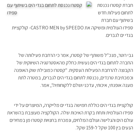
חברת קסטרו נכנסת
לתחום פעילות חדש
בשיתוף עם חברת
ספידו העולמית ומשיקה את CASTRO MEN by SPEEDO- קולקציית
בגדי ים לגברים.
גבי רוטר, מנכ"ל משותף של קסטרו, אמר כי הרחבת פעילותה של
החברה לתחום בגדי הים נעשית כחלק מהאסטרטגיה השיווקית של
הקבוצה להרחבת הפעילות העסקית. "קסטרו כמובילת שוק האופנה
וכמכתיבת טרנדים, נכנסת לתחום בגדי הים לגברים, במטרה לתת
מענה אופנתי, איכותי, עדכני ושלם ללקוחותיה", אמר.
קולקציית בגדי הים כוללת חמישה בגדי ים מלייקרה, המיוצרים על ידי
ספידו העולמית ותחת בקרת האיכות שלה. הקולקציה מעוצבת בהשראת
עולם הים והגלישה ועולם המלחים, ונמכרת בחנויות קסטרו מן במחירים
הנעים בין 100 שקל ל-159 שקל.