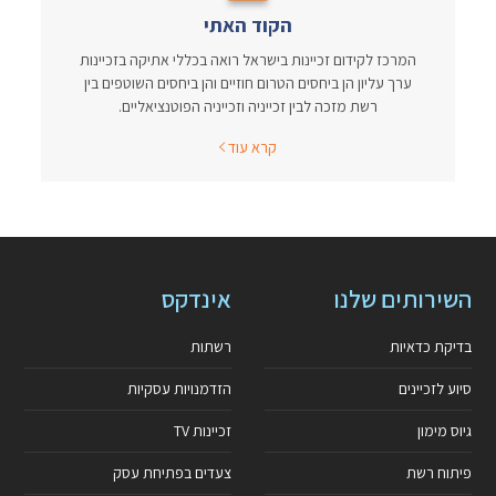
הקוד האתי
המרכז לקידום זכיינות בישראל רואה בכללי אתיקה בזכיינות
ערך עליון הן ביחסים הטרום חוזיים והן ביחסים השוטפים בין
רשת מזכה לבין זכייניה וזכייניה הפוטנציאליים.
קרא עוד
השירותים שלנו
אינדקס
בדיקת כדאיות
רשתות
סיוע לזכיינים
הזדמנויות עסקיות
גיוס מימון
זכיינות TV
פיתוח רשת
צעדים בפתיחת עסק