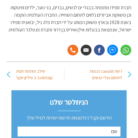
חברת ספידו מתמחה בבגדי ים לנשים, גברים, בני נוער, ילדים ותינוקות
וכן משווקת אביזרים נלווים לתחום השחייה. החברה העולמית הוקמה
בשנת 1928 ובארץ משווק המותג על ידי חברת פלג ניל, יבואנית ספידו
ישראל, שנמצאת בבעלות אילן ואיריס בן דרור וחברת פנטלנד העולמית.
רשת cassidi נכנסת
שילב פותחת חנות
לתחום נעלי הנשים
קונפסט ב-2 מיליון שקל
הניוזלטר שלנו
הירשם וקבל הזדמנויות חדשות ישירות למייל שלך