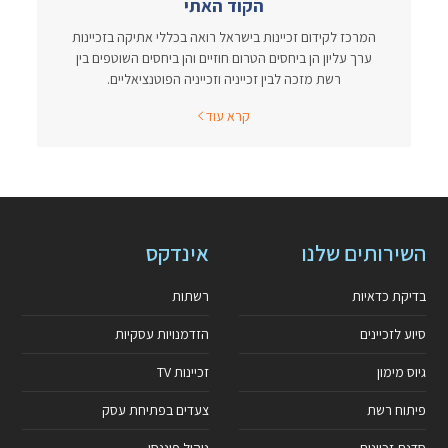
הקוד האתי
המרכז לקידום זכיינות בישראל רואה בכללי אתיקה בזכיינות
ערך עליון הן ביחסים הטרום חוזיים והן ביחסים השוטפים בין
רשת מזכה לבין זכייניה וזכייניה הפוטנציאליים.
קרא עוד
השירותים שלנו
אינדקס
בדיקת כדאיות
רשתות
סיוע לזכיינים
הזדמנויות עסקיות
גיוס מימון
זכיינות TV
פיתוח רשת
צעדים בפתיחת עסק
סדנת זכיינות
ניהול פיננסי