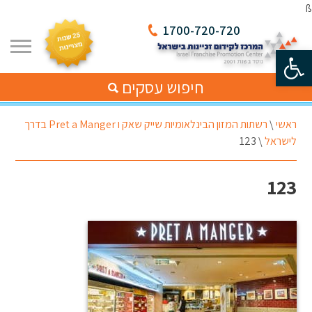
ß
1700-720-720
פתח סרגל נגישות
חיפוש עסקים
ראשי
\
רשתות המזון הבינלאומיות שייק שאק ו Pret a Manger בדרך
לישראל
\
123
123