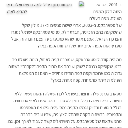
ב-2001, ישראל
היתה חלק ממפת
העולם. מפת העולם
של סטארבקס. ב-2003, אחרי שישה סניפים וכ-17 מיליון שקל
שהשקיעה בהם הזכיינית, חברת דלק, סניפי סטארבקס ישראל נסגרו
והצרכן הישראלי, אמנם אומר שהוא מתגעגע עד עצם היום הזה, אבל
מעדיף את הקפה הטוב יותר של רשתות הקפה בארץ.
מה היה קורה לו סטארבאקס, שמוכרת קפה לא זול, היתה פועלת פה
בזמן שקופיקס נכנסה לשוק ושינתה את מחירי הקפה "לקחת"? רשתות
גדולות כמו ארומה וקפה קפה הורידו מחירים – האם גם המפלצת
העולמית היתה מתמחרת קפה אחרת בארץ?
סטארבקס נכשלה חרוצות בישראל לכן השאלה הזאת תישאר ללא
תשובה. היא כשלה בגלל תזמון לא טוב – הישראלים לא יצאו החוצה
בגלל פיגועים ובדיוק נגמלו מקפה נמס עלית וגילו את האספרסו
והקפוצ'ינו ברשתות הקפה שהחלו לצוץ פה, שהיו טובים בהרבה
מהמשקאות של סטארבקס. על הישראלים קשה לעבוד לאורך זמן. וגם: