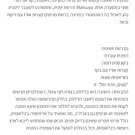
מהמזרח שאינו רק סושי ושילובים של מזון יפני, ויאטנמי, קוריאני הודי
וסיני במסעדה אחת. Matsuya זו רשת יפנית, שסטודנט לשעבר ליפנית
נהג לאכול בה כשהתגורר במדינה. ברשת מגישים קערות אורז עם ירקות
ובשר.
גם רשת יושינויה
היפנית עובדת
בקונספט דומה:
קערות אורז עם בקר
בווריאציות שונות
"טעים, מהיר וזול". זו
ההבטחה. הישיבה היא בדלפק בצורת חצי עיגול, כשמלצרים מגישים
במהירות את המנות ליושבי הדלפק. בחלק מהרשתות האלה אפשר
לקנות את המנות במכונה, ולהגיש למלצר את החשבון שיצא ממנה.
ליושינויה יש סניפים גם בארה"ב, מה שמעיד על אדפטציה בינלאומית,
כולל פריטי תפריט שאינם בדיוק יפנים. מכאן שמי שמחפש לייבא לארץ
רשתות בינלאומיות, יכול בהחלט לשקול את האופציה היפנית.