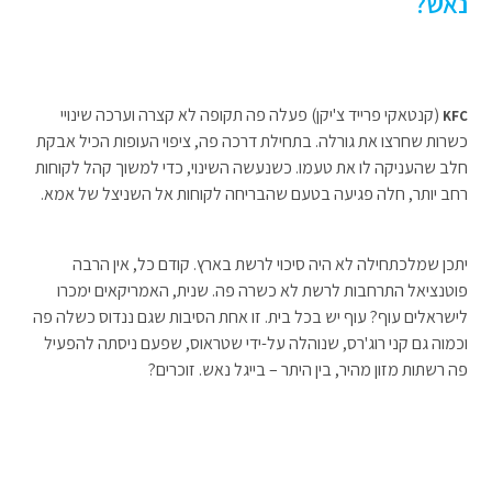
נאש?
(קנטאקי פרייד צ'יקן) פעלה פה תקופה לא קצרה וערכה שינויי
KFC
כשרות שחרצו את גורלה. בתחילת דרכה פה, ציפוי העופות הכיל אבקת
חלב שהעניקה לו את טעמו. כשנעשה השינוי, כדי למשוך קהל לקוחות
רחב יותר, חלה פגיעה בטעם שהבריחה לקוחות אל השניצל של אמא.
יתכן שמלכתחילה לא היה סיכוי לרשת בארץ. קודם כל, אין הרבה
פוטנציאל התרחבות לרשת לא כשרה פה. שנית, האמריקאים ימכרו
לישראלים עוף? עוף יש בכל בית. זו אחת הסיבות שגם ננדוס כשלה פה
וכמוה גם קני רוג'רס, שנוהלה על-ידי שטראוס, שפעם ניסתה להפעיל
פה רשתות מזון מהיר, בין היתר – בייגל נאש. זוכרים?