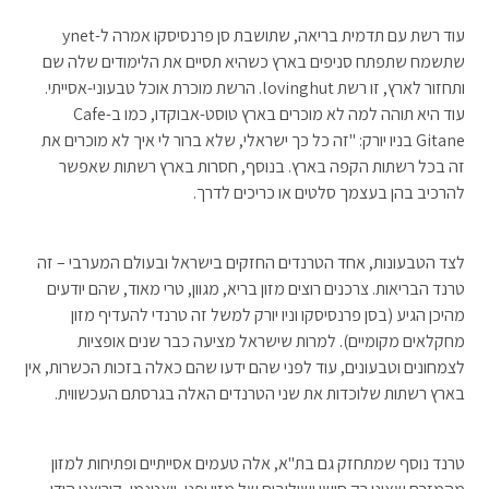
עוד רשת עם תדמית בריאה, שתושבת סן פרנסיסקו אמרה ל-ynet
שתשמח שתפתח סניפים בארץ כשהיא תסיים את הלימודים שלה שם
ותחזור לארץ, זו רשת lovinghut. הרשת מוכרת אוכל טבעוני-אסייתי.
עוד היא תוהה למה לא מוכרים בארץ טוסט-אבוקדו, כמו ב-Cafe
Gitane בניו יורק: "זה כל כך ישראלי, שלא ברור לי איך לא מוכרים את
זה בכל רשתות הקפה בארץ. בנוסף, חסרות בארץ רשתות שאפשר
להרכיב בהן בעצמך סלטים או כריכים לדרך.
לצד הטבעונות, אחד הטרנדים החזקים בישראל ובעולם המערבי – זה
טרנד הבריאות. צרכנים רוצים מזון בריא, מגוון, טרי מאוד, שהם יודעים
מהיכן הגיע (בסן פרנסיסקו וניו יורק למשל זה טרנדי להעדיף מזון
מחקלאים מקומיים). למרות שישראל מציעה כבר שנים אופציות
לצמחונים וטבעונים, עוד לפני שהם ידעו שהם כאלה בזכות הכשרות, אין
בארץ רשתות שלוכדות את שני הטרנדים האלה בגרסתם העכשווית.
טרנד נוסף שמתחזק גם בת"א, אלה טעמים אסייתיים ופתיחות למזון