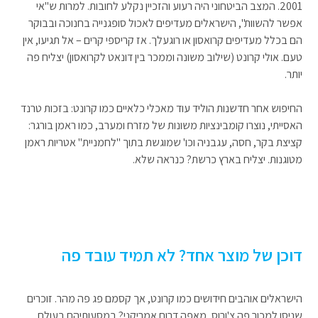
2001. המצב הביטחוני היה רעוע והזכיין נקלע לחובות. למרות ש"אי
אפשר להשוות", הישראלים מעדיפים לאכול סופגנייה בחנוכה ובבוקר
הם בכלל מעדיפים קרואסון או רוגעלך. אז קריספי קרים – אל תגיעו, אין
טעם. אולי קרונט (שילוב משונה וממכר בין דונאט לקרואסון) יצליח פה
יותר.
החיפוש אחר חדשנות הוליד עוד מאכלי כלאיים כמו קרונט: בזכות טרנד
האסייתי, נוצרו קומבינציות משונות של מזרח ומערב, כמו ראמן בורגר:
קציצת בקר, חסה, עגבניה וכו' שמוגשת בתוך "לחמניית" אטריות ראמן
מטוגנות. יצליח בארץ כרשת? כנראה שלא.
דוכן של מוצר אחד? לא תמיד עובד פה
הישראלים אוהבים חידושים כמו קרונט, אך קסמם פג פה מהר. זוכרים
שניסו למכור פה צ'ורוס, מאפה דרום אמריקני? במסעותיהם בעולם,