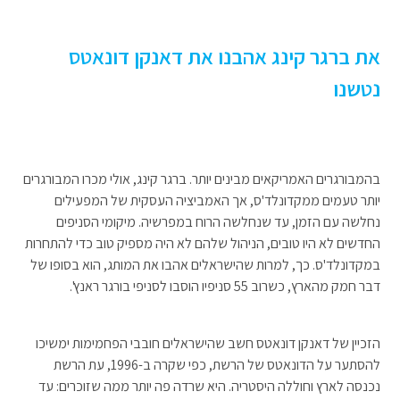
את ברגר קינג אהבנו את דאנקן דונאטס
נטשנו
בהמבורגרים האמריקאים מבינים יותר. ברגר קינג, אולי מכרו המבורגרים
יותר טעמים ממקדונלד'ס, אך האמביציה העסקית של המפעילים
נחלשה עם הזמן, עד שנחלשה הרוח במפרשיה. מיקומי הסניפים
החדשים לא היו טובים, הניהול שלהם לא היה מספיק טוב כדי להתחרות
במקדונלד'ס. כך, למרות שהישראלים אהבו את המותג, הוא בסופו של
דבר חמק מהארץ, כשרוב 55 סניפיו הוסבו לסניפי בורגר ראנץ'.
הזכיין של דאנקן דונאטס חשב שהישראלים חובבי הפחמימות ימשיכו
להסתער על הדונאטס של הרשת, כפי שקרה ב-1996, עת הרשת
נכנסה לארץ וחוללה היסטריה. היא שרדה פה יותר ממה שזוכרים: עד