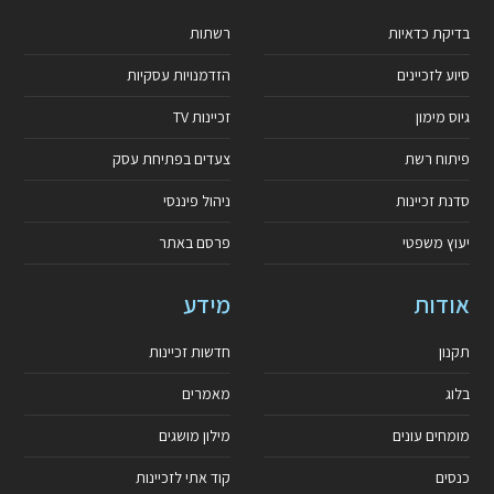
בדיקת כדאיות
רשתות
סיוע לזכיינים
הזדמנויות עסקיות
גיוס מימון
זכיינות TV
פיתוח רשת
צעדים בפתיחת עסק
סדנת זכיינות
ניהול פיננסי
יעוץ משפטי
פרסם באתר
אודות
מידע
תקנון
חדשות זכיינות
בלוג
מאמרים
מומחים עונים
מילון מושגים
כנסים
קוד אתי לזכיינות