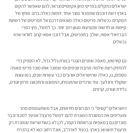
ישראלים נתקלים בפריטי מזון אקזוטיים ונראה להם שאפשר להקים
בארץ רשת דוכנים שתמכור מוצר אחד. יוזמות כאלה ברוב מוחץ של
המקרים: נכשלות. פריטים כאלה מוצאים דרכם אל תפריטים של רשתות
קיימות או חדשות שמציעות מגוון רחב יותר. כך למשל, מיץ הפרי
הברזיאלי אסאי, שולב בתפריטים, אבל דוכני אסאי קרוב לוודאי שהיו
נכשלים.
גם קיורטוש, מאפה שמרים הונגרי בצורת גליל גדול, לא הספיק כדי
להחזיק רשת שלמה מרובת סניפים ומי שמוכר אותו מוכר פריטי מאפה
נוספים, נו, כאלה שהישראלים אוהבים כבר עשרות שנים, כמו עוגות
שוקולד ורוגלעך. עוד טרנדים שהתנפחו, התפוצצו והתכווצו: פרוזן יוגורט,
גלידת יוגורט, קרפים.
הישראלים "קשים" כי הם רוצים חידושים, אבל משתעממים מהר
ומעדיפים את המסגרת המוכרת להם. למשל פרעצל אפשר למכור וכבר
מוכרים גם במאפיות וברשתות הקפה, לכן לא בטוח שרשת שמוכרת רק
פרעצל תשגשג בארץ. בניגוד לארה"ב, אוכל רחוב הוא לא בהכרח