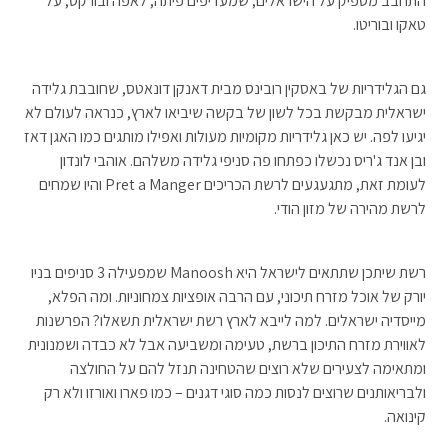
התחבב מספיק על הישראלים, שמעדיפים פיתה, לאפה ובורקס, על
טאקו ובוריטו.
גם הגלידריות של באסקין רובינס מבית דאנקן דונאטס, שחובבת גלידה
ישראלית מבקשת בכל לשון של בקשה שיביאו לארץ, כנראה לעולם לא
יגיעו לפה. יש כאן גלידריות מקומיות מעולות ואפילו מותגים כמו האגן דאז
ובן אנד ג'ריס נכשלו כפתחו פה סניפי גלידה משלהם. אוהבי לונדון
לעומת זאת, מתגעגעים לרשת הכריכים Pret a Manger והיו שמחים
לרשת מהירה של מזון הודי.
רשת שיתכן שתתאים לישראל היא Manoosh שמפעילה 3 סניפים בניו
יורק של אוכל מזרח תיכוני, עם הרבה אופציות צמחוניות. ומה הפלא,
מייסדיה ישראלים. למה לייבא לארץ רשת ישראלית תשאלו? הפרשנות
לאווירת מזרח התיכון ברשת, טעימה ומשביעה אבל לא כבדה ושמנונית
ומתאימה לצעירים שלא רוצים שהטחינה תנזל להם על החולצה
ולבריאותנים שרוצים לנסות כמה סוגי דגנים – כמו פארו ואורזו ולא רק
קינואה.