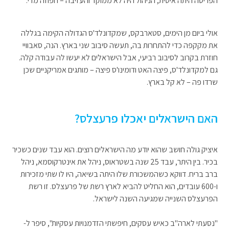
הפריסה היתה איטית, הניהול היה לא ממוקד והעזיבה – חפוזה מדי.
אולי ביום מן הימים, סטארבקס, שמקדונלד'ס הגדולה הקימה בגללה
את מקקפה כדי להתחרות בה, תעשה סיבוב שני בארץ. הנה, סאבוויי
חוזרת בקרוב לסיבוב רביעי, אבל הישראלים לא יעשו לה עבודה קלה.
גם למקדונלד'ס, פיצה האט ודומינו'ס פיצה – מותגים אמריקניים שכן
שרדו פה – לא קל בארץ.
האם הישראלים יאכלו פרעצלס?
איציק גולה חושב שהוא יודע מה הישראלים רוצים. הוא עבד שנים כשכיר
בכיר. בין היתר, עבד 25 שנה בשטראוס, ניהל את אינטרקוסמא, ניהל
ברב בריח. דווקא כשהמשכורת שלו היתה בשיאה, היו לו שתי מזכירות
ו-600 עובדים, הוא החליט להביא לארץ רשת של פרעצלס. זו רשת
הפרעצלס השנייה שמגיעה השנה לישראל.
"נסעתי לארה"ב כאיש עסקים, חיפשתי הזדמנויות עסקיות", סיפר ל-