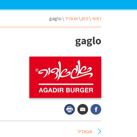
ראשי
\
מזון
\
אגאדיר
\
gaglo
gaglo
אגאדיר