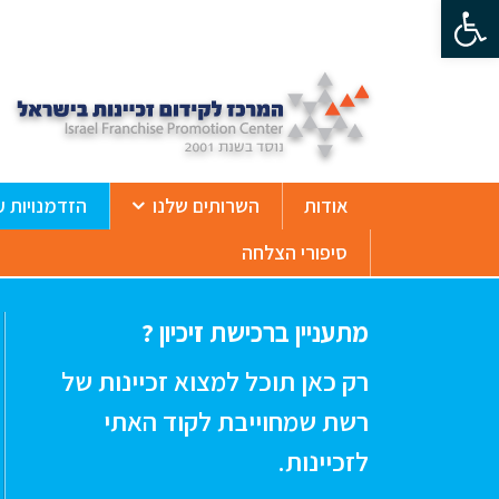
פתח סרגל נגישות
ß
אודות
השרותים שלנו
הזדמנויות ע
סיפורי הצלחה
מתעניין ברכישת זיכיון ?
רק כאן תוכל למצוא זכיינות של
רשת שמחוייבת לקוד האתי
לזכיינות.