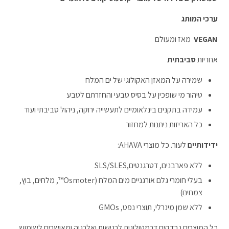
ערכי המותג
VEGAN
מאז ומעולם
אחריות
סביבתית
שמירה על המאזן האקולוגי של ים המלח
טיהור מי שופכין על בסיס טבעי והחזרתם לטבע
עמידה בתקנים בינלאומיים לתעשייה ירוקה, ניהול סביבתי ועוד
כל האריזות ניתנות למחזור
ידידותיים
לעור. כל מוצרי AHAVA:
ללא פארבנים, דטרגנטים,SLS/SLES
בעלי חומרי גלם אורגניים מים המלח (Osmoter™, מלחים, בוץ,
צמחים)
ללא שמן מינרלי, תוצרי נפט, GMOs
כל המוצרים נבדקים דרמטולוגית לרגישות ואלרגיה ומאושרים לשימוש