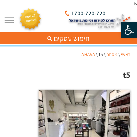
ß
1700-720-720
פתח סרגל נגישות
חיפוש עסקים
ראשי
\
מסחר
\
t5
\
AHAVA
t5