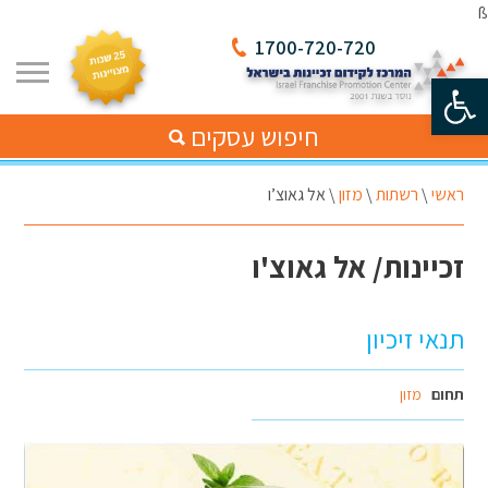
ß
1700-720-720
פתח סרגל נגישות
חיפוש עסקים
ראשי
\
רשתות
\
מזון
\
אל גאוצ’ו
זכיינות/ אל גאוצ'ו
תנאי זיכיון
תחום
מזון