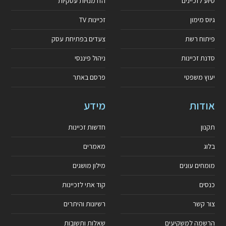
סיוע לזכיינים
הזדמנויות עסקיות
גיוס מימון
זכיינות TV
פיתוח רשת
צעדים בפתיחת עסק
סדנת זכיינות
ניהול פיננסי
יעוץ משפטי
פרסם באתר
אודות
מידע
תקנון
חדשות זכיינות
בלוג
מאמרים
מומחים עונים
מילון מושגים
כנסים
קוד אתי לזכיינות
צור קשר
רשיונות והיתרים
הרשמה למשקיעים
שאלות ותשובות