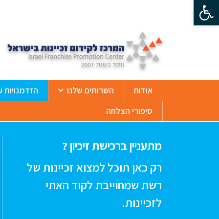
פתח סרגל נגישות
ß
אודות
השרותים שלנו
הזדמנויות ע
סיפורי הצלחה
מתעניין ברכישת זיכיון ?
רק כאן תוכל למצוא זכיינות של
רשת שמחוייבת לקוד האתי
לזכיינות.