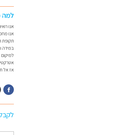
למה כ
אנו רואי
אנו מחפ
תקופת ה
במידה וא
למיקום 
אטרקטיבי
אז אל ת
לקבלת
שם