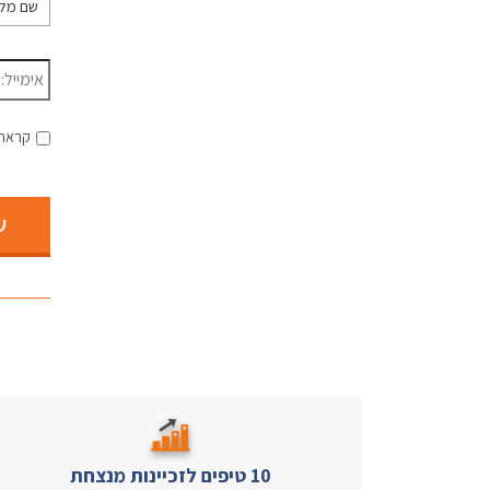
מלא
*
דוא״ל
*
קראתי
ש
10 טיפים לזכיינות מנצחת