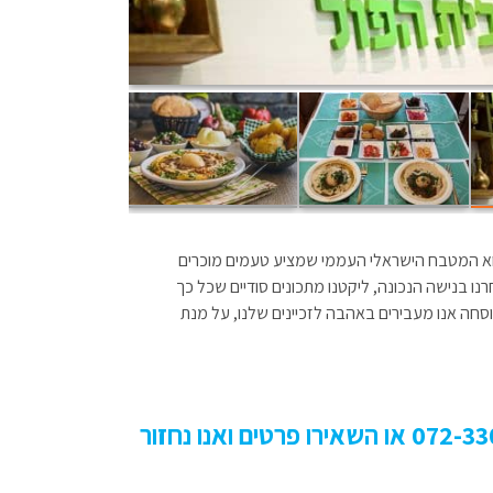
וא המטבח הישראלי העממי שמציע טעמים מוכרים
פש . בדיוק בנישה הזאת פועל "בית הפול" כבר יותר מ- 60 שנה. בחרנו בנישה הנכונה, ליקטנו מתכונים סודיים שכל כך
וסחה אנו מעבירים באהבה לזכיינים שלנו, על מנת
רוצים להיות זכיינים של בית הפול? התקשרו עכשיו 072-3307915 או השאירו פרטים ואנו נחזור