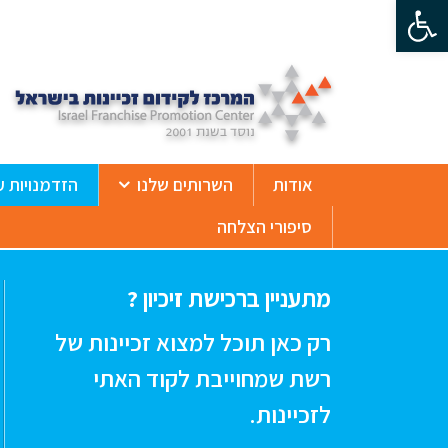
פתח סרגל נגישות
ß
אודות
השרותים שלנו
הזדמנויות ע
סיפורי הצלחה
מתעניין ברכישת זיכיון ?
רק כאן תוכל למצוא זכיינות של
רשת שמחוייבת לקוד האתי
לזכיינות.