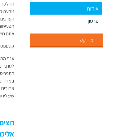
החלטה לה
אודות
נובעת מ
הערכים ש
סרטון
הטעימות 
אתם חיי
צור קשר
קונספט 
ענף ההס
לטרנדים 
התפריטי
אהובים ע
שיצליחו,
אליכם