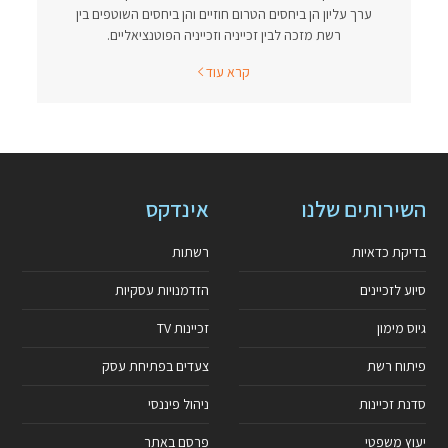
ערך עליון הן ביחסים הטרום חוזיים והן ביחסים השוטפים בין
רשת מזכה לבין זכייניה וזכייניה הפוטנציאליים.
קרא עוד
השירותים שלנו
אינדקס
בדיקת כדאיות
רשתות
סיוע לזכיינים
הזדמנויות עסקיות
גיוס מימון
זכיינות TV
פיתוח רשת
צעדים בפתיחת עסק
סדנת זכיינות
ניהול פיננסי
יעוץ משפטי
פרסם באתר