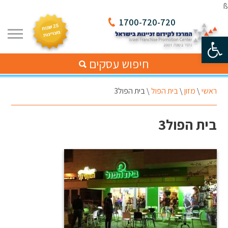
ß
1700-720-720
פתח סרגל נגישות
חיפוש עסקים
ראשי
\
מזון
\
בית הפול
\
בית הפול3
בית הפול3