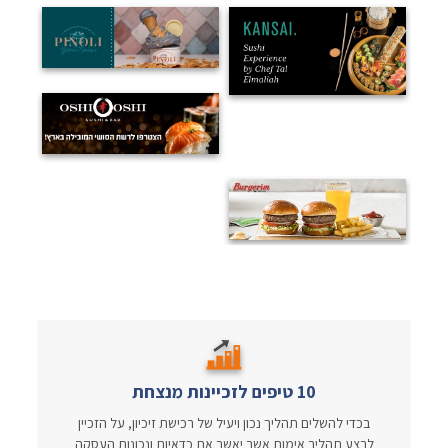
10 טיפים לזכיינות מנצחת
בכדי להשלים תהליך נכון ויעיל של רכישת זיכיון, על הזכיין
לבצע תהליך אימות אשר יאשר את כדאיות ונכונות העסקה