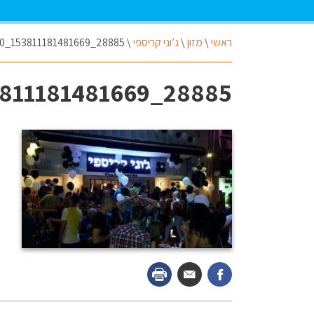
ראשי
\
מזון
\
ג’וני קריספי
\
28885_153811181481669_1956334770_n
28885_153811181481669_1956334770_n