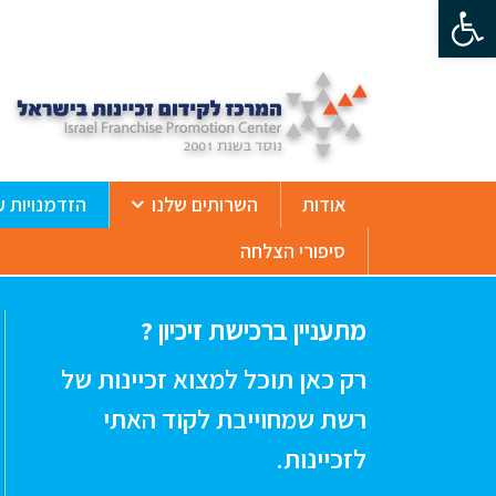
פתח סרגל נגישות
ß
אודות
השרותים שלנו
הזדמנויות ע
סיפורי הצלחה
מתעניין ברכישת זיכיון ?
רק כאן תוכל למצוא זכיינות של
רשת שמחוייבת לקוד האתי
לזכיינות.