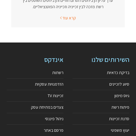
ערך עליון הן ביחסים הטרום חוזיים והן ביחסים השוטפים בין
רשת מזכה לבין זכייניה וזכייניה הפוטנציאליים.
קרא עוד
השירותים שלנו
אינדקס
בדיקת כדאיות
רשתות
סיוע לזכיינים
הזדמנויות עסקיות
גיוס מימון
זכיינות TV
פיתוח רשת
צעדים בפתיחת עסק
סדנת זכיינות
ניהול פיננסי
יעוץ משפטי
פרסם באתר