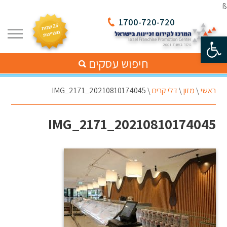
ß
1700-720-720
פתח סרגל נגישות
חיפוש עסקים
ראשי
\
מזון
\
דלי קרים
\
20210810174045_IMG_2171
20210810174045_IMG_2171