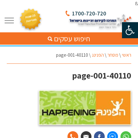
ß
1700-720-720
פתח סרגל נגישות
חיפוש עסקים
ראשי
\
מסחר
\
הפנינג
\
40110-page-001
40110-page-001