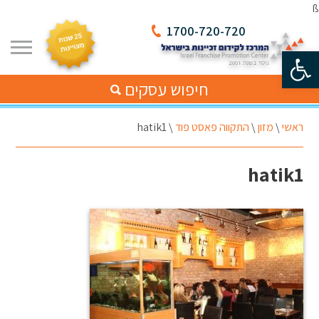
ß
1700-720-720
פתח סרגל נגישות
חיפוש עסקים
ראשי
\
מזון
\
התקווה פאסט פוד
\
hatik1
hatik1