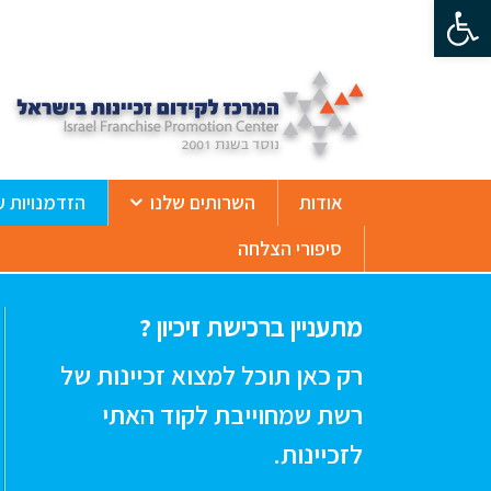
פתח סרגל נגישות
ß
אודות
השרותים שלנו
הזדמנויות ע
סיפורי הצלחה
מתעניין ברכישת זיכיון ?
רק כאן תוכל למצוא זכיינות של
רשת שמחוייבת לקוד האתי
לזכיינות.