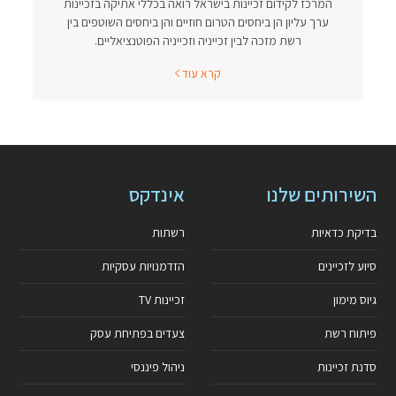
המרכז לקידום זכיינות בישראל רואה בכללי אתיקה בזכיינות
ערך עליון הן ביחסים הטרום חוזיים והן ביחסים השוטפים בין
רשת מזכה לבין זכייניה וזכייניה הפוטנציאליים.
קרא עוד
השירותים שלנו
אינדקס
בדיקת כדאיות
רשתות
סיוע לזכיינים
הזדמנויות עסקיות
גיוס מימון
זכיינות TV
פיתוח רשת
צעדים בפתיחת עסק
סדנת זכיינות
ניהול פיננסי