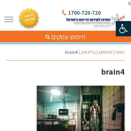
ß
1700-720-720
פתח סרגל נגישות
חיפוש עסקים
ראשי
\
שירותים
\
בריינאיט
\
brain4
brain4