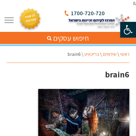
ß
1700-720-720
פתח סרגל נגישות
חיפוש עסקים
ראשי
\
שירותים
\
בריינאיט
\
brain6
brain6