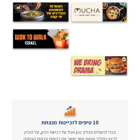
10 טיפים לזכיינות מנצחת
בכדי להשלים תהליך נכון ויעיל של רכישת זיכיון, על הזכיין
לבצע תהליך אימות אשר יאשר את כדאיות ונכונות העסקה