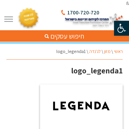
ß
1700-720-720
פתח סרגל נגישות
חיפוש עסקים
ראשי
\
מזון
\
לג'נדה
\
logo_legenda1
logo_legenda1