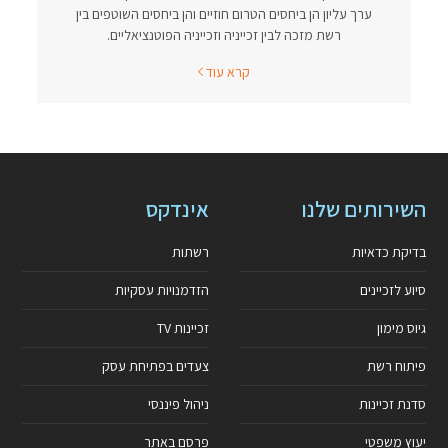
ערך עליון הן ביחסים הטרום חוזיים והן ביחסים השוטפים בין
רשת מזכה לבין זכייניה וזכייניה הפוטנציאליים.
קרא עוד
השירותים שלנו
אינדקס
בדיקת כדאיות
רשתות
סיוע לזכיינים
הזדמנויות עסקיות
גיוס מימון
זכיינות TV
פיתוח רשת
צעדים בפתיחת עסק
סדנת זכיינות
ניהול פיננסי
יעוץ משפטי
פרסם באתר