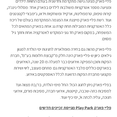
פליי פארק מציגה גישה מתקדמת וחדשנית בעולם החוויות לילדים
ומציעה מספר אטרקציות משולבות לילדים בפארק אחד: מסלולי נינג'ה,
קירות טיפוס, טרמפולינות, ארקייד ומשחקיות וידאו, ג'ימבורי לקטנטנים
ועוד. רשת פליי פארק מייצגת את המגמה המתקדמת בעולם של ריכוז
כלל האטרקציות המובילות תחת קורת גג אחת בפארק המתאים לכל
המשפחה, במקום פארק חד גוני המוקדש לאטרקציה אחת וחתך גיל
מסוים.
פליי פארק מהווה גם בחירה פופולארית לחגיגות ימי הולדת למגוון
גילאים. כיוון ש-פליי פארק הינה חלק מ"קבוצת חלומות בע"מ", חברת
הפקות ותוכן המפיקה אירועים כבר למעלה מ-20 שנה, האירועים
בפארקים כוללים מלבד האטרקציות גם: מתחם מעוצב, ליווי ושירות
מקצועי מחברת הפקות הדואגת לכלל האספקטים באירוע.
בפליי פארק ניתן לחגוג הכול: החל מימי הולדת, בר/בת מצווה ועד
למסיבות כתה-שכבה, קייטנות, אירועי חברה, מסיבות פורים, אירועי
חנוכה, עליה לכתה א', ימי כיף ועוד.
פליי פארק
Play Park
מגייסת זכיינים חדשים