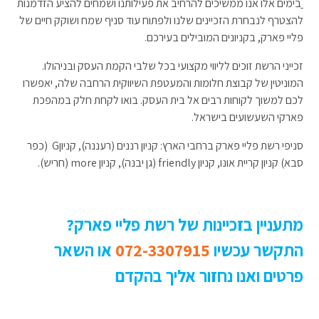
בימים אלו אנו ממשיכים להרחיב את פעילותנו ושמחים להציע הזדמנות
להצטרף לנבחרת הזכיינים שלנו ולפתוח עוד סניף שמח ושוקק חיים של
פליי פארק, בקניונים המובילים בעירכם.
זכייני הרשת זוכים לליווי מקצועי בכל שלבי הקמת העסק ובניהולו.
המוניטין של קבוצת חלומות והמעטפת השיווקית הרחבה שלה, יאפשרו
לכם למשוך לקוחות רבים אל בית העסק. בואו לקחת חלק במהפכת
פארקי השעשועים בישראל.
סניפי רשת פליי פארק ברחבי הארץ: קניון רננים (רעננה), קניוןG (כפר
סבא) קניון קריית אונו, קניון friendly (גן יבנה), קניון more (חריש).
מתעניין בזכיינות של רשת פליי פארק?
התקשר עכשיו
072-3307915
או השאר
פרטים ואנו נחזור אליך בהקדם