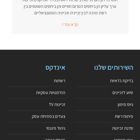
ערך עליון הן ביחסים הטרום חוזיים והן ביחסים השוטפים בין
רשת מזכה לבין זכייניה וזכייניה הפוטנציאליים.
קרא עוד
השירותים שלנו
אינדקס
בדיקת כדאיות
רשתות
סיוע לזכיינים
הזדמנויות עסקיות
גיוס מימון
זכיינות TV
פיתוח רשת
צעדים בפתיחת עסק
סדנת זכיינות
ניהול פיננסי
יעוץ משפטי
פרסם באתר