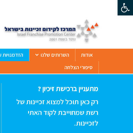
פתח סרגל נגישות
ß
אודות
השרותים שלנו
הזדמנויות ע
סיפורי הצלחה
מתעניין ברכישת זיכיון ?
רק כאן תוכל למצוא זכיינות של
רשת שמחוייבת לקוד האתי
לזכיינות.