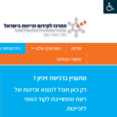
פתח סרגל נגישות
ß
אודות
השרותים שלנו
הזדמנויות ע
סיפורי הצלחה
מתעניין ברכישת זיכיון ?
רק כאן תוכל למצוא זכיינות של
רשת שמחוייבת לקוד האתי
לזכיינות.