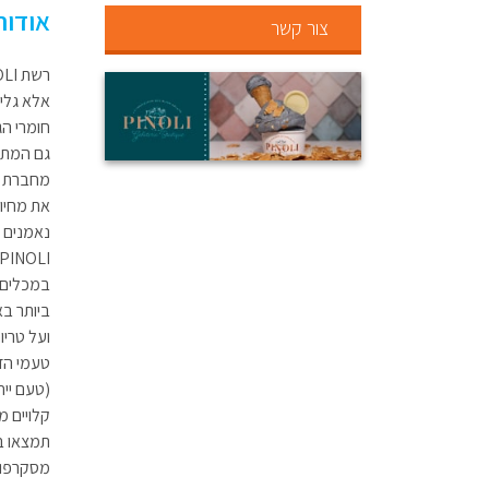
אודות
צור קשר
רשת PINOLI היא לא עוד גלידריית בוטיק,
אלא גליד
גם המתכו
את מחיות 
נאמנים 
במכלים ס
ביותר ב
ועל טריו
(טעם ייח
קלויים מ
תמצאו בו