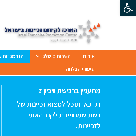
פתח סרגל נגישות
ß
אודות
השרותים שלנו
הזדמנויות ע
סיפורי הצלחה
מתעניין ברכישת זיכיון ?
רק כאן תוכל למצוא זכיינות של
רשת שמחוייבת לקוד האתי
לזכיינות.