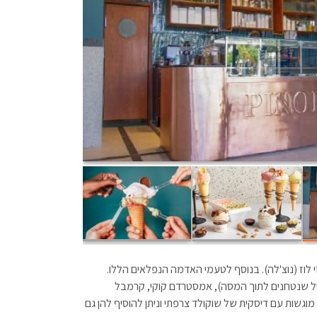
 לוז (נוצ'לה). בנוסף לטעמי האדמה הנפלאים הללו.
הווניל שנטחנים לתוך המסה), אמסטרדם קוקי, קרמבל
על גיל 18): גלידת אפרול. כל הגלידות מוגשות עם דיסקית של שוקולד צרפתי וניתן להוסיף להן גם