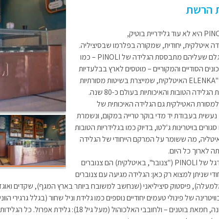
 הרשת
ה איטלקית, יחודית, שמקורה בפלרמו שבסיציליה.
חומרי הגלם שעליהם מתבססת הגלידה של PINOLI – כמו
נים הסודיים והמקוריים – מוטסים לארץ בבלעדיות
מחברת "ELENKA האיטלקית, שמייצרת בשיטות מסורתיות
הגלידה הטובות והאיכותיות בעולם כ-80 שנה.
למסורת האטילקית גם הגלידה האיכותית של
PINOLI נעשית בעבודת יד מדי בוקר טרייה במקום, ונשמרת
גורים בויטרינות ג'לטו, בדיוק כמו בגלידריות הטובות
איטליה, מה ששומר על המרקם הייחודי של הגלידה
תה לארוך כל היום.
טעמי הדגל של PINOLI ("צנובר", באיטלקית) הם צנוברים
ודי שניתן למצוא רק כאן: הגלידה מגיעה עם צנוברים
למעלה), פיסטוק סיציליאני (שנחשב למשובח ביותר בארץ המגף), שקדים ואוגזי
ויטרינה של פינולי טעמים יחודיים נוספים כמו גלידת וניל שחור (בגלל גרגירי 
מסקרפונה, חמאת בוטנים – ולחובבי האלכוהול (מ