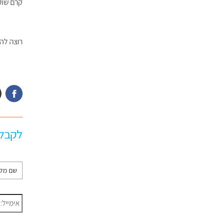
קרם שוקו
רוצה להיות זכיין 
לקבלת
שם
מלא
*
דוא״ל
*