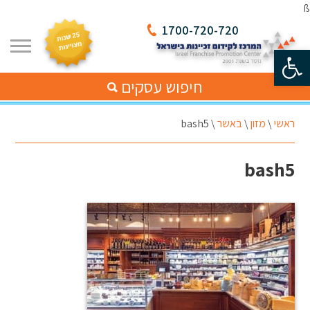
ß
1700-720-720
פתח סרגל נגישות
חיפוש עסקים
ראשי
\
מזון
\
באשר
\
bash5
bash5