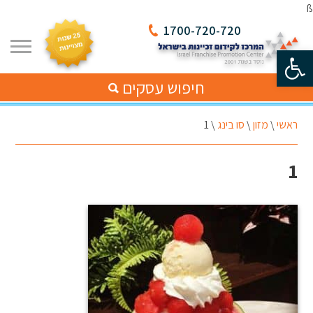
ß
1700-720-720
פתח סרגל נגישות
חיפוש עסקים
ראשי
\
מזון
\
סו בינג
\
1
1