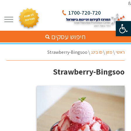
ß
1700-720-720
פתח סרגל נגישות
חיפוש עסקים
ראשי
\
מזון
\
סו בינג
\
Strawberry-Bingsoo
Strawberry-Bingsoo