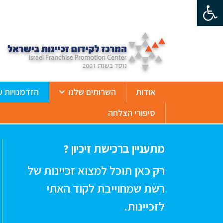
פתח סרגל נגישות
ß
אודות
השרותים שלנו
הזדמנויות ע
סיפורי הצלחה
מתעניין ברכישת זיכיון ?
רק כאן תוכל למצוא זכיינות של
רשת שמחוייבת לקוד האתי
לזכיינות.