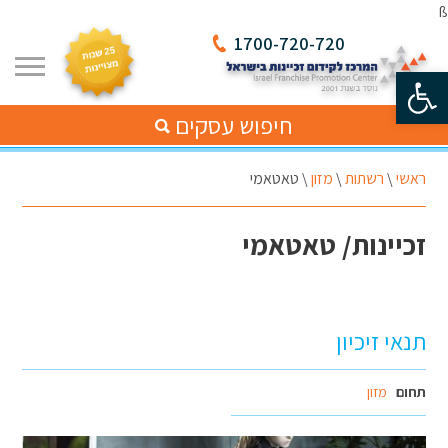
ß
1700-720-720
פתח סרגל נגישות
חיפוש עסקים
ראשי
\
רשתות
\
מזון
\
טאטאמי
זכיינות/ טאטאמי
תנאי זיכיון
תחום
מזון