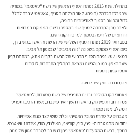
בתחילת שנת 2015 נפתח הסניף הראשון של רשת "טאטאמי" במוריה
שבמרכז הכרמל (חיפה). לאור הצלחת הסניף, טאטאמי עברה לחלל
גדול ומפואר בסמוך לאודיטוריום בחיפה,
ולאחר מכן התרחבה לסניף שני במספר (כשר) הממוקם במבואות
הדרומיים של חיפה בסמוך למרכז הקונגרסים.
בפברואר 2019 נפתח הסניף השלישי של הרשת והראשון בגוש בדן ,
כיום הסניף ממוקם בשכונת "נווה אביבים" שבצפון תל אביב.
במאי 2021 נפתח הסניף הרביעי של הרשת בקריית אתא, במתחם קניון
שער הצפון. כמו כן הרשת נמצאת בתהליך התרחבות לנקודות
אסטרטגיות נוספות
מהמזרח הרחוק ישר לחיפה
מאחורי הקו הקולינרי ובניית התפריט של רשת מסעדות ה'טאטאמי'
עמדה חברת פיינקוק בראשות השף יאיר פיינברג, אשר הרכיבו תפריט
המשלב מנות ממגוון
מטבחים על טהרת האוכל האסייתי ויכלול סושי לצד מנות אסייתיות
ייחודיות מהמטבח ה- יפני, סיני, קוריאני, תאילנדי, הודי, אינדונזי וויאטנמי.
בנוסף, ברשת המסעדות 'טאטאמי' ניתן דגש רב למבחר מגוון של מנות