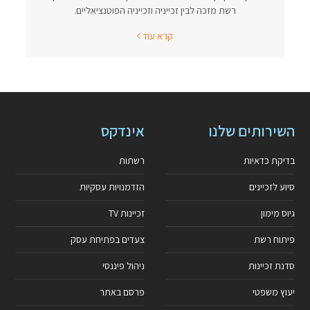
רשת מזכה לבין זכייניה וזכייניה הפוטנציאליים.
קרא עוד
השירותים שלנו
אינדקס
בדיקת כדאיות
רשתות
סיוע לזכיינים
הזדמנויות עסקיות
גיוס מימון
זכיינות TV
פיתוח רשת
צעדים בפתיחת עסק
סדנת זכיינות
ניהול פיננסי
יעוץ משפטי
פרסם באתר