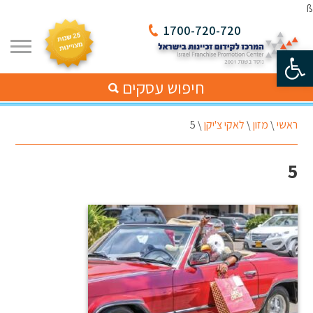
ß
1700-720-720
פתח סרגל נגישות
חיפוש עסקים
ראשי
\
מזון
\
לאקי צ'יקן
\
5
5