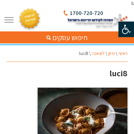
ß
1700-720-720
פתח סרגל נגישות
חיפוש עסקים
ראשי
\
מזון
\
לוצאנה
\
luci8
luci8