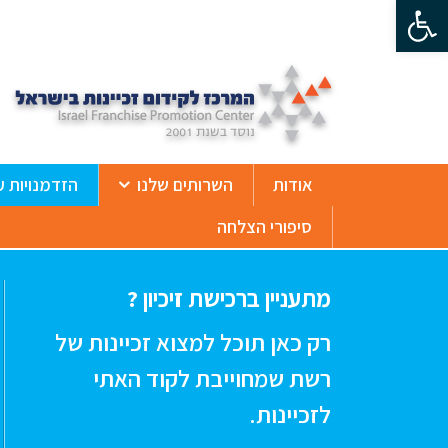
פתח סרגל נגישות
ß
אודות
השרותים שלנו
הזדמנויות ע
סיפורי הצלחה
מתעניין ברכישת זיכיון ?
רק כאן תוכל למצוא זכיינות של
רשת שמחוייבת לקוד האתי
לזכיינות.