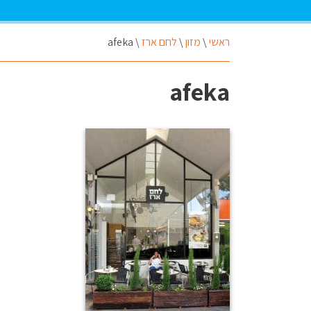
ראשי
\
מזון
\
לחם ארז
\
afeka
afeka