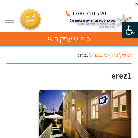
ß
1700-720-720
פתח סרגל נגישות
חיפוש עסקים
ראשי
\
מזון
\
לחם ארז
\
erez1
erez1