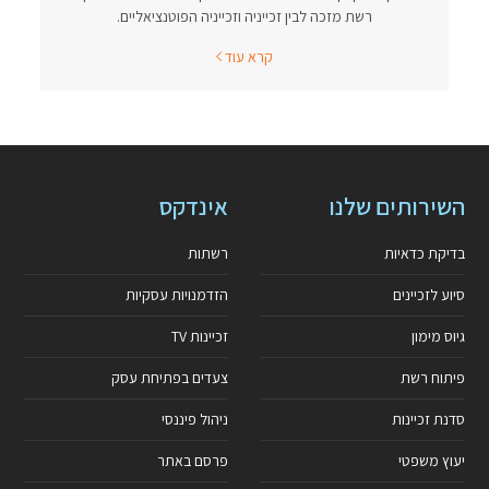
רשת מזכה לבין זכייניה וזכייניה הפוטנציאליים.
קרא עוד
השירותים שלנו
אינדקס
בדיקת כדאיות
רשתות
סיוע לזכיינים
הזדמנויות עסקיות
גיוס מימון
זכיינות TV
פיתוח רשת
צעדים בפתיחת עסק
סדנת זכיינות
ניהול פיננסי
יעוץ משפטי
פרסם באתר