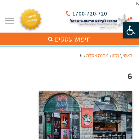
ß
1700-720-720
פתח סרגל נגישות
חיפוש עסקים
ראשי
\
מזון
\
מחנה אסדה
\
6
6