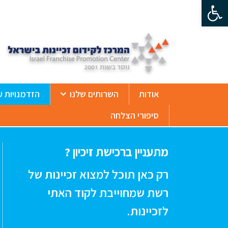
פתח סרגל נגישות
ß
אודות
השרותים שלנו
הזדמנויות ע
סיפורי הצלחה
מתעניין ברכישת זיכיון ?
רק כאן תוכל למצוא זכיינות של
רשת שמחוייבת לקוד האתי
לזכיינות.