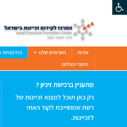
פתח סרגל נגישות
ß
אודות
השרותים שלנו
הזדמנויות ע
סיפורי הצלחה
מתעניין ברכישת זיכיון ?
רק כאן תוכל למצוא זכיינות של
רשת שמחוייבת לקוד האתי
לזכיינות.