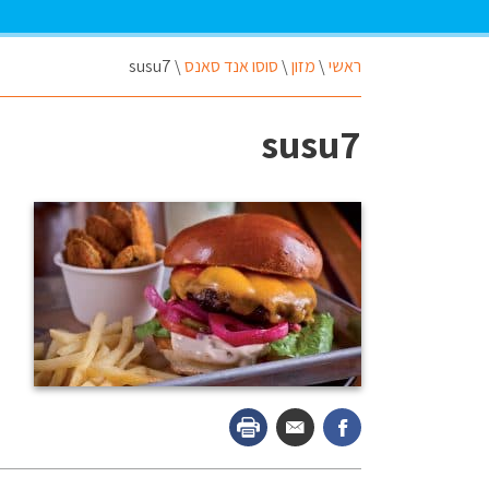
ראשי
\
מזון
\
סוסו אנד סאנס
\
susu7
susu7