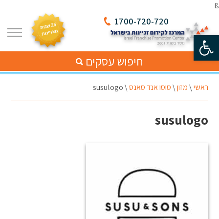
ß
1700-720-720
פתח סרגל נגישות
חיפוש עסקים
ראשי
\
מזון
\
סוסו אנד סאנס
\
susulogo
susulogo