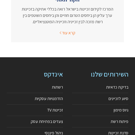
המרכז לקידום זכיינות בישראל רואה בכללי אתיקה בזכיינות
ערך עליון הן ביחסים הטרום חוזיים והן ביחסים השוטפים בין
רשת מזכה לבין זכייניה וזכייניה הפוטנציאליים.
קרא עוד
השירותים שלנו
אינדקס
בדיקת כדאיות
רשתות
סיוע לזכיינים
הזדמנויות עסקיות
גיוס מימון
זכיינות TV
פיתוח רשת
צעדים בפתיחת עסק
סדנת זכיינות
ניהול פיננסי