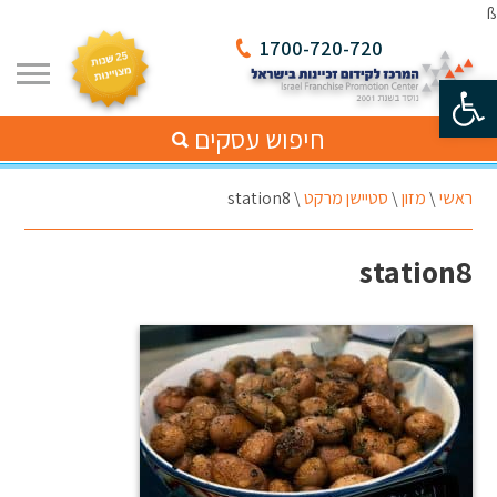
ß
1700-720-720
פתח סרגל נגישות
חיפוש עסקים
ראשי
\
מזון
\
סטיישן מרקט
\
station8
station8