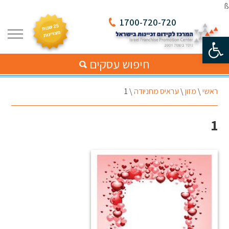
ß
1700-720-720
פתח סרגל נגישות
חיפוש עסקים
ראשי
\
מזון
\
עראיס מחניודה
\
1
1